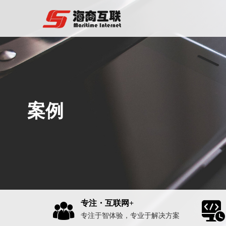
案例
专注・互联网+
专注于智体验，专业于解决方案