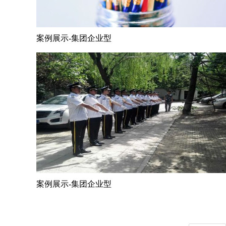
案例展示-集团企业型
案例展示-集团企业型