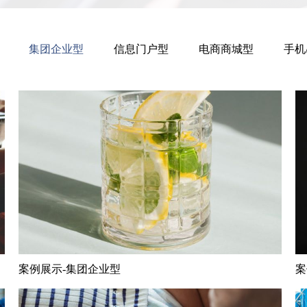
集团企业型
信息门户型
电商商城型
手机
案例展示-集团企业型
案