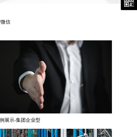
/微信
例展示-集团企业型