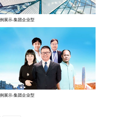
例展示-集团企业型
例展示-集团企业型