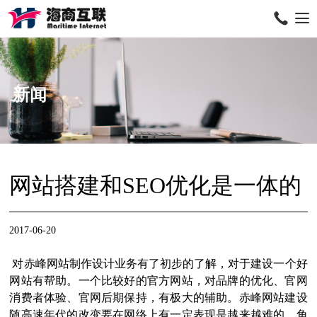
新闻
网站搭建和SEO优化是一体的
2017-06-20
对赤峰网站制作设计业务有了初步的了解，对于建设一个好
网站有帮助。一个比较好的官方网站，对品牌的优化、官网
消费者体验、官网后期保持，有极大的辅助。赤峰网站建设
随高速年代的改变要在网络上有一定表现是越来越难的，角