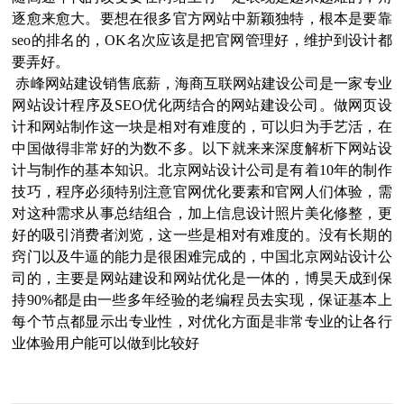
逐愈来愈大。要想在很多官方网站中新颖独特，根本是要靠
seo的排名的，OK名次应该是把官网管理好，维护到设计都
要弄好。
赤峰网站建设销售底薪，海商互联网站建设公司是一家专业
网站设计程序及SEO优化两结合的网站建设公司。做网页设
计和网站制作这一块是相对有难度的，可以归为手艺活，在
中国做得非常好的为数不多。以下就来来深度解析下网站设
计与制作的基本知识。北京网站设计公司是有着10年的制作
技巧，程序必须特别注意官网优化要素和官网人们体验，需
对这种需求从事总结组合，加上信息设计照片美化修整，更
好的吸引消费者浏览，这一些是相对有难度的。没有长期的
窍门以及牛逼的能力是很困难完成的，中国北京网站设计公
司的，主要是网站建设和网站优化是一体的，博昊天成到保
持90%都是由一些多年经验的老编程员去实现，保证基本上
每个节点都显示出专业性，对优化方面是非常专业的让各行
业体验用户能可以做到比较好